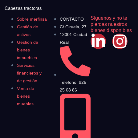
Cabezas tractoras
Síguenos y no te
Sobre merfinsa
CONTACTO
pierdas nuestros
Gestión de
C/ Ciruela, 27
bienes disponibles
activos
13001 Ciudad
Gestión de
Real
bienes
inmuebles
Servicios
financieros y
de gestión
Teléfono: 926
Venta de
25 08 86
bienes
muebles