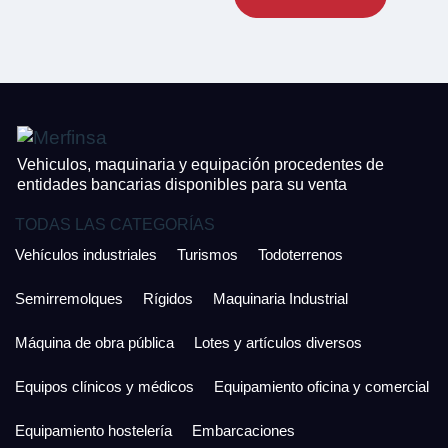
¿Cuánto es 2 + uno?
CONTACTO
¿Cuánto es 3 + uno?
926 25 08 86
Acepto la Política de Privacidad y las Condiciones de Uso.
Antes de enviar lee las
Condiciones de Uso
y la
Política de Privacidad
, y a
Acepto la
Política de Privacidad
.
continuación confirma que estás de acuerdo con ambas.
Vehiculos, maquinaria y equipación procedentes de
entidades bancarias disponibles para su venta
TODAS LAS CATEGORÍAS
Vehículos industriales
Turismos
Todoterrenos
Semirremolques
Rígidos
Maquinaria Industrial
Máquina de obra pública
Lotes y artículos diversos
Equipos clínicos y médicos
Equipamiento oficina y comercial
Equipamiento hostelería
Embarcaciones