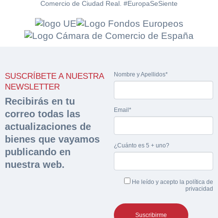
Comercio de Ciudad Real. #EuropaSeSiente
Solicitar
Hacer Oferta
documentación
Razón social*
CIF/DNI Ofertante*
Nombre y Apellidos*
SUSCRÍBETE A NUESTRA
sobre la peritación
NEWSLETTER
Recibirás en tu
Rellene este formulario y recibirá en su email el
Teléfono*
Email*
Email*
correo todas las
enlace para descargar la documentación solicitad
Sobre Merfinsa
actualizaciones de
Nombre y Apellidos*
bienes que vayamos
Venta de bienes muebles
Nombre y Apellidos*
¿Cuánto es 5 + uno?
publicando en
nuestra web.
Vehículos
Email*
Importe en €*
He leído y acepto la
política de
Maquinaria Industrial
privacidad
Teléfono*
Equipamiento