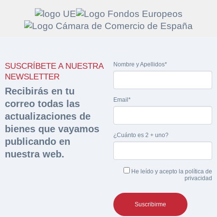
Solicitar
Hacer Oferta
Nombre y Apellidos*
SUSCRÍBETE A NUESTRA
documentación
Razón social*
CIF/DNI Ofertante*
NEWSLETTER
sobre la peritación
Recibirás en tu
Email*
correo todas las
Rellene este formulario y recibirá en su email el
Teléfono*
Email*
actualizaciones de
Sobre Merfinsa
enlace para descargar la documentación solicitad
bienes que vayamos
Nombre y Apellidos*
¿Cuánto es 2 + uno?
Venta de bienes muebles
publicando en
Nombre y Apellidos*
nuestra web.
Vehículos
Email*
He leído y acepto la
política de
Maquinaria Industrial
privacidad
Importe en €*
Equipamiento
Teléfono*