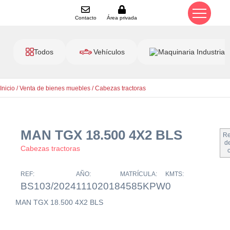
Contacto
Área privada
Todos
Vehículos
Maquinaria Industrial
Inicio
/
Venta de bienes muebles
/
Cabezas tractoras
MAN TGX 18.500 4X2 BLS
Re
de
Cabezas tractoras
REF:
AÑO:
MATRÍCULA:
KMTS:
BS103/2024
11102018
4585KPW
0
MAN TGX 18.500 4X2 BLS