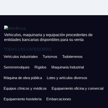
CONTACTO
¿Cuánto es 2 + uno?
926 25 08 86
¿Cuánto es 6 + uno?
Acepto la Política de Privacidad y las Condiciones de Uso.
Antes de enviar lee las
Condiciones de Uso
y la
Política de Privacidad
, y a
Acepto la
Política de Privacidad
.
continuación confirma que estás de acuerdo con ambas.
Vehiculos, maquinaria y equipación procedentes de
entidades bancarias disponibles para su venta
TODAS LAS CATEGORÍAS
Vehículos industriales
Turismos
Todoterrenos
Semirremolques
Rígidos
Maquinaria Industrial
Máquina de obra pública
Lotes y artículos diversos
Equipos clínicos y médicos
Equipamiento oficina y comercial
Equipamiento hostelería
Embarcaciones