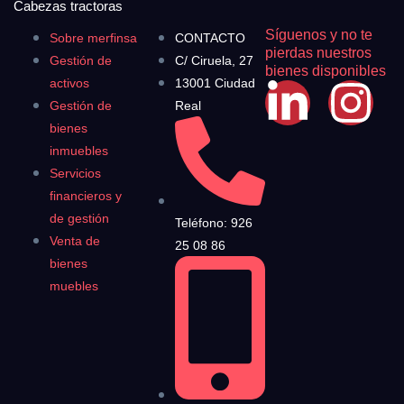
Cabezas tractoras
Síguenos y no te
Sobre merfinsa
CONTACTO
pierdas nuestros
Gestión de
C/ Ciruela, 27
bienes disponibles
activos
13001 Ciudad
Gestión de
Real
bienes
inmuebles
Servicios
financieros y
de gestión
Teléfono: 926
Venta de
25 08 86
bienes
muebles