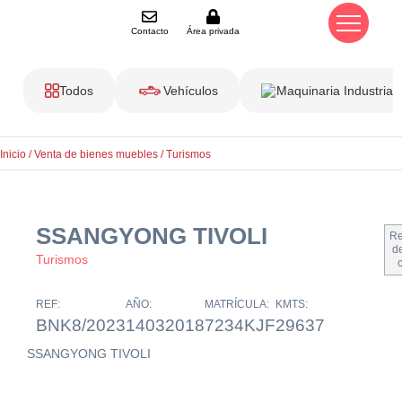
Contacto
Área privada
Todos
Vehículos
Maquinaria Industrial
Inicio
/
Venta de bienes muebles
/
Turismos
SSANGYONG TIVOLI
Re
de
Turismos
REF:
AÑO:
MATRÍCULA:
KMTS:
BNK8/2023
14032018
7234KJF
29637
SSANGYONG TIVOLI