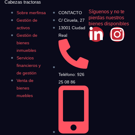
Cabezas tractoras
Síguenos y no te
Sobre merfinsa
CONTACTO
pierdas nuestros
Gestión de
C/ Ciruela, 27
bienes disponibles
activos
13001 Ciudad
Gestión de
Real
bienes
inmuebles
Servicios
financieros y
de gestión
Teléfono: 926
Venta de
25 08 86
bienes
muebles