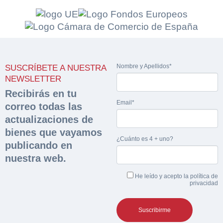
Solicitar
Hacer Oferta
documentación
Nombre y Apellidos*
SUSCRÍBETE A NUESTRA
Razón social*
CIF/DNI Ofertante*
NEWSLETTER
sobre la peritación
Recibirás en tu
Email*
correo todas las
Rellene este formulario y recibirá en su email el
Teléfono*
Email*
enlace para descargar la documentación solicitad
actualizaciones de
Sobre Merfinsa
Nombre y Apellidos*
bienes que vayamos
¿Cuánto es 4 + uno?
Venta de bienes muebles
Nombre y Apellidos*
publicando en
nuestra web.
Vehículos
Email*
He leído y acepto la
política de
Importe en €*
Maquinaria Industrial
privacidad
Teléfono*
Equipamiento
¿Cuánto es 3 + uno?