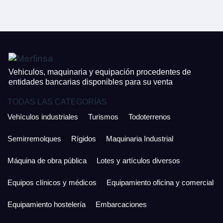
CONTACTO
¿Cuánto es 6 + uno?
926 25 08 86
¿Cuánto es 5 + uno?
Acepto la Política de Privacidad y las Condiciones de Uso.
Antes de enviar lee las
Condiciones de Uso
y la
Política de Privacidad
, y a
Acepto la
Política de Privacidad
.
continuación confirma que estás de acuerdo con ambas.
Vehiculos, maquinaria y equipación procedentes de
entidades bancarias disponibles para su venta
TODAS LAS CATEGORÍAS
Vehículos industriales
Turismos
Todoterrenos
Semirremolques
Rígidos
Maquinaria Industrial
Máquina de obra pública
Lotes y artículos diversos
Equipos clínicos y médicos
Equipamiento oficina y comercial
Equipamiento hostelería
Embarcaciones