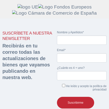
Solicitar
Hacer Oferta
Nombre y Apellidos*
SUSCRÍBETE A NUESTRA
documentación
Razón social*
CIF/DNI Ofertante*
NEWSLETTER
sobre la peritación
Recibirás en tu
Email*
correo todas las
Rellene este formulario y recibirá en su email el
Teléfono*
Email*
actualizaciones de
Sobre Merfinsa
enlace para descargar la documentación solicitad
bienes que vayamos
Nombre y Apellidos*
¿Cuánto es 4 + uno?
Venta de bienes muebles
publicando en
Nombre y Apellidos*
nuestra web.
Vehículos
Email*
He leído y acepto la
política de
Maquinaria Industrial
privacidad
Importe en €*
Equipamiento
Teléfono*