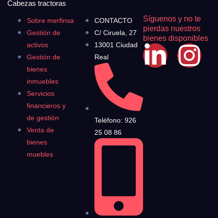
Cabezas tractoras
Síguenos y no te
Sobre merfinsa
CONTACTO
pierdas nuestros
Gestión de
C/ Ciruela, 27
bienes disponibles
activos
13001 Ciudad
Gestión de
Real
bienes
inmuebles
Servicios
financieros y
de gestión
Teléfono: 926
Venta de
25 08 86
bienes
muebles