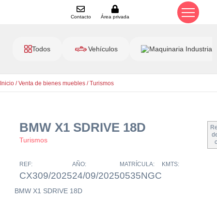
Contacto
Área privada
Todos
Vehículos
Maquinaria Industrial
Inicio
/
Venta de bienes muebles
/
Turismos
BMW X1 SDRIVE 18D
Re
de
Turismos
REF:
AÑO:
MATRÍCULA:
KMTS:
CX309/2025
24/09/2025
0535NGC
BMW X1 SDRIVE 18D