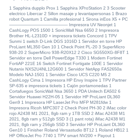
1 Sapphira dupplo Prox 1 Sapphira XProStation 2 3 Scooter
electrico Libercar 2 Sillon masaje y levantapersonas 1 Brazo
robot Quantum 1 Camilla profesional 1 Sirona inEos X5 + PC
—————————————– Impresora UV Neonjet 1
CashLogy POS 1500 1 SonicWall Nsa 6650 2 Impresora
Brother HL-L2310D + impresora tickets Concord 1 TPV
Sunmi 1 switch D-Link DGS 1016D 1 Servidor en torre HP
ProLiant ML350 Gen 10 1 Check Point PL-20 3 SuperMicro
938-20 2 SuperMicro 938-R20X12 2 Cisco SG550XG-8F8T 1
Servidor en torre Dell PowerEdge T330 1 Modem Fortinet
FortiAP 221E 16 Switch Fortinet Fortigate 100E 1 Servidor
Nutanix NXS2U4NL12G600 1 Servidor NetApp FAS2650a
Modelo NAJ-1501 1 Servidor Cisco UCS C220 M5 2
CashLogy Cima 1 Impresora HP Envy Inspire 1 TPV Partner
SP-635 e impresora tickets 1 Cajón portamonedas 1
Cortafuegos SonicWall Nsa 3650 1 PDA Unitech EA502 6
Servidor Huawei H22H-05 1 Servidor HP ProLiant DL360
Gen9 1 Impresora HP LaserJet Pro MFP M281fdw 1
Impresora Ricoh MPC307 2 Check Point PH-30 2 iMac color
rojo A2438 M1 2021, 8gb ram y 1TB SSD 2 iMac A2438 M1
2021, 8gb ram y 512gb SSD 3 (1 pant rota) iMac A2438 M1
2021, 8gb ram y 256gb SSD 3 Servidor HP ProLiant DL360
Gen10 1 Finisher Roland Versastudio BT12 1 Roland HB12 1
HP OfficeJet Pro 7740 1 TPV smart NV200 + Payout 1