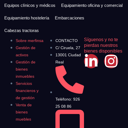
Equipos clínicos y médicos
Equipamiento oficina y comercial
Equipamiento hostelería
Embarcaciones
Cabezas tractoras
Síguenos y no te
Sobre merfinsa
CONTACTO
pierdas nuestros
Gestión de
C/ Ciruela, 27
bienes disponibles
activos
13001 Ciudad
Gestión de
Real
bienes
inmuebles
Servicios
financieros y
de gestión
Teléfono: 926
Venta de
25 08 86
bienes
muebles