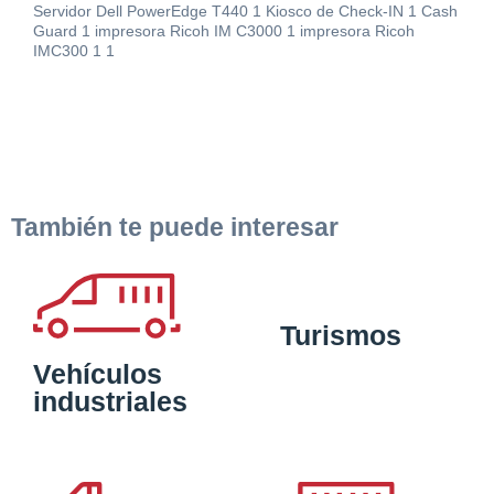
Servidor Dell PowerEdge T440 1 Kiosco de Check-IN 1 Cash
Guard 1 impresora Ricoh IM C3000 1 impresora Ricoh
IMC300 1 1
También te puede interesar
Solicitar
Hacer Oferta
documentación
Razón social*
CIF/DNI Ofertante*
Turismos
sobre la peritación
Vehículos
industriales
Rellene este formulario y recibirá en su email el
Teléfono*
Email*
enlace para descargar la documentación solicitad
Sobre Merfinsa
Nombre y Apellidos*
Venta de bienes muebles