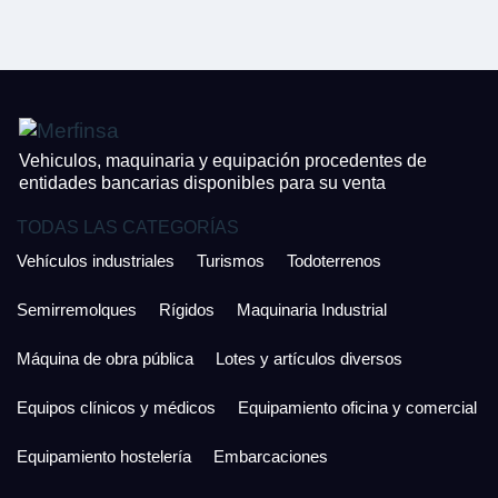
CONTACTO
¿Cuánto es 6 + uno?
926 25 08 86
¿Cuánto es 6 + uno?
Acepto la Política de Privacidad y las Condiciones de Uso.
Antes de enviar lee las
Condiciones de Uso
y la
Política de Privacidad
, y a
Acepto la
Política de Privacidad
.
continuación confirma que estás de acuerdo con ambas.
Vehiculos, maquinaria y equipación procedentes de
entidades bancarias disponibles para su venta
TODAS LAS CATEGORÍAS
Vehículos industriales
Turismos
Todoterrenos
Semirremolques
Rígidos
Maquinaria Industrial
Máquina de obra pública
Lotes y artículos diversos
Equipos clínicos y médicos
Equipamiento oficina y comercial
Equipamiento hostelería
Embarcaciones