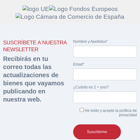
Solicitar
Hacer Oferta
Nombre y Apellidos*
SUSCRÍBETE A NUESTRA
documentación
Razón social*
CIF/DNI Ofertante*
NEWSLETTER
sobre la peritación
Recibirás en tu
Email*
correo todas las
Rellene este formulario y recibirá en su email el
Teléfono*
Email*
actualizaciones de
Sobre Merfinsa
enlace para descargar la documentación solicitad
bienes que vayamos
Nombre y Apellidos*
¿Cuánto es 2 + uno?
Venta de bienes muebles
publicando en
Nombre y Apellidos*
nuestra web.
Vehículos
Email*
He leído y acepto la
política de
Maquinaria Industrial
privacidad
Importe en €*
Equipamiento
Teléfono*