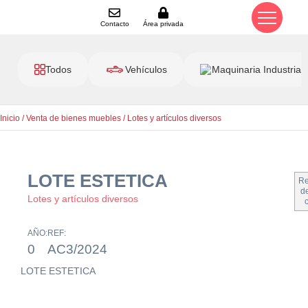
Contacto
Área privada
Todos
Vehículos
Maquinaria Industrial
Inicio
/
Venta de bienes muebles
/
Lotes y artículos diversos
LOTE ESTETICA
Re
de
Lotes y artículos diversos
AÑO:
REF:
0
AC3/2024
LOTE ESTETICA