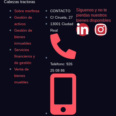
Cabezas tractoras
Síguenos y no te
Sobre merfinsa
CONTACTO
pierdas nuestros
Gestión de
C/ Ciruela, 27
bienes disponibles
activos
13001 Ciudad
Gestión de
Real
bienes
inmuebles
Servicios
financieros y
de gestión
Teléfono: 926
Venta de
25 08 86
bienes
muebles