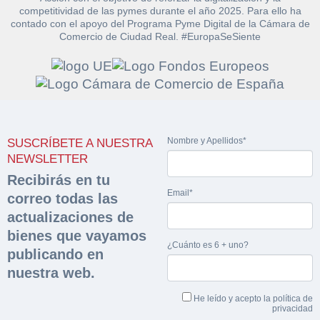
competitividad de las pymes durante el año 2025. Para ello ha
contado con el apoyo del Programa Pyme Digital de la Cámara de
Comercio de Ciudad Real. #EuropaSeSiente
Solicitar
Hacer Oferta
documentación
Razón social*
CIF/DNI Ofertante*
Nombre y Apellidos*
SUSCRÍBETE A NUESTRA
sobre la peritación
NEWSLETTER
Recibirás en tu
Rellene este formulario y recibirá en su email el
Teléfono*
Email*
Email*
correo todas las
Sobre Merfinsa
enlace para descargar la documentación solicitad
actualizaciones de
Nombre y Apellidos*
Venta de bienes muebles
bienes que vayamos
Nombre y Apellidos*
¿Cuánto es 6 + uno?
publicando en
Vehículos
Email*
nuestra web.
Maquinaria Industrial
Importe en €*
He leído y acepto la
política de
privacidad
Equipamiento