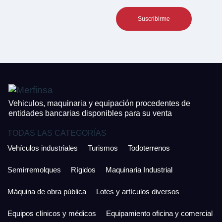
Teléfono*
CONTACTO
¿Cuánto es 6 + uno?
926 25 08 86
¿Cuánto es 3 + uno?
Acepto la Política de Privacidad y las Condiciones de Uso.
Antes de enviar lee las
Condiciones de Uso
y la
Política de Privacidad
, y a
Acepto la
Política de Privacidad
.
continuación confirma que estás de acuerdo con ambas.
Vehiculos, maquinaria y equipación procedentes de
entidades bancarias disponibles para su venta
TODAS LAS CATEGORÍAS
Vehículos industriales
Turismos
Todoterrenos
Semirremolques
Rígidos
Maquinaria Industrial
Máquina de obra pública
Lotes y artículos diversos
Equipos clínicos y médicos
Equipamiento oficina y comercial