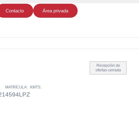
Contacto
Área privada
Recepción de
ofertas cerrada
MATRÍCULA:
KMTS:
21
4594LPZ