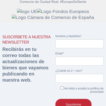
Comercio de Ciudad Real. #EuropaSeSiente
Solicitar
Hacer Oferta
documentación
Nombre y Apellidos*
SUSCRÍBETE A NUESTRA
Razón social*
CIF/DNI Ofertante*
NEWSLETTER
sobre la peritación
Recibirás en tu
Email*
correo todas las
Rellene este formulario y recibirá en su email el
Teléfono*
Email*
Sobre Merfinsa
actualizaciones de
enlace para descargar la documentación solicitad
Nombre y Apellidos*
bienes que vayamos
Venta de bienes muebles
¿Cuánto es 2 + uno?
publicando en
Nombre y Apellidos*
nuestra web.
Vehículos
Email*
He leído y acepto la
política de
Maquinaria Industrial
privacidad
Importe en €*
Equipamiento
Teléfono*