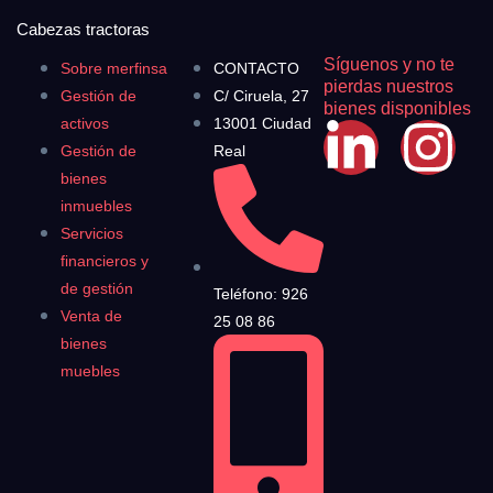
Cabezas tractoras
Síguenos y no te
Sobre merfinsa
CONTACTO
pierdas nuestros
Gestión de
C/ Ciruela, 27
bienes disponibles
activos
13001 Ciudad
Gestión de
Real
bienes
inmuebles
Servicios
financieros y
de gestión
Teléfono: 926
Venta de
25 08 86
bienes
muebles