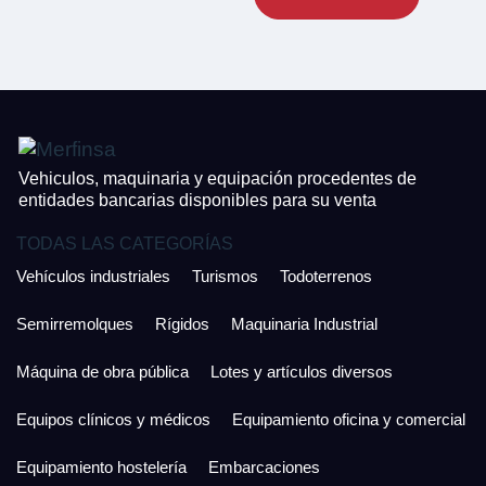
CONTACTO
¿Cuánto es 5 + uno?
926 25 08 86
¿Cuánto es 3 + uno?
Acepto la Política de Privacidad y las Condiciones de Uso.
Antes de enviar lee las
Condiciones de Uso
y la
Política de Privacidad
, y a
Acepto la
Política de Privacidad
.
continuación confirma que estás de acuerdo con ambas.
Vehiculos, maquinaria y equipación procedentes de
entidades bancarias disponibles para su venta
TODAS LAS CATEGORÍAS
Vehículos industriales
Turismos
Todoterrenos
Semirremolques
Rígidos
Maquinaria Industrial
Máquina de obra pública
Lotes y artículos diversos
Equipos clínicos y médicos
Equipamiento oficina y comercial
Equipamiento hostelería
Embarcaciones