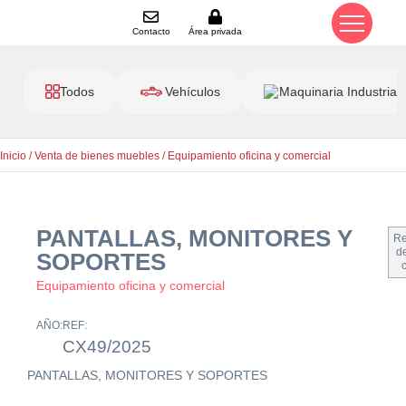
Contacto
Área privada
Todos
Vehículos
Maquinaria Industrial
Inicio
/
Venta de bienes muebles
/
Equipamiento oficina y comercial
PANTALLAS, MONITORES Y
Re
de
SOPORTES
Equipamiento oficina y comercial
AÑO:
REF:
CX49/2025
PANTALLAS, MONITORES Y SOPORTES