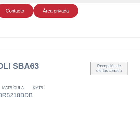
Contacto
Área privada
OLI SBA63
Recepción de
ofertas cerrada
MATRÍCULA:
KMTS:
8
R5218BDB