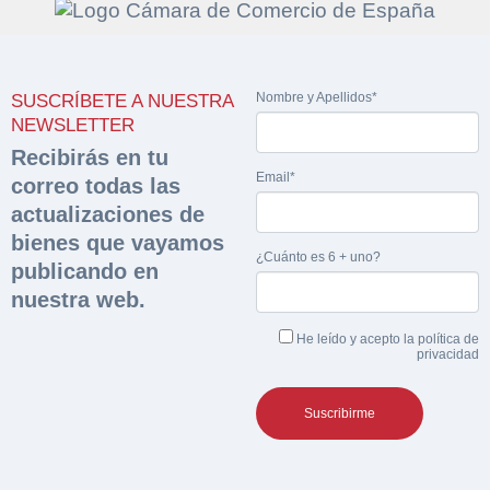
Solicitar
Hacer Oferta
Nombre y Apellidos*
SUSCRÍBETE A NUESTRA
documentación
NEWSLETTER
Razón social*
CIF/DNI Ofertante*
Recibirás en tu
sobre la peritación
Email*
correo todas las
actualizaciones de
Rellene este formulario y recibirá en su email el
Teléfono*
Email*
Sobre Merfinsa
bienes que vayamos
enlace para descargar la documentación solicitad
¿Cuánto es 6 + uno?
Nombre y Apellidos*
publicando en
Venta de bienes muebles
nuestra web.
Nombre y Apellidos*
Vehículos
He leído y acepto la
política de
Email*
privacidad
Maquinaria Industrial
Importe en €*
Equipamiento
Teléfono*
CONTACTO
¿Cuánto es 5 + uno?