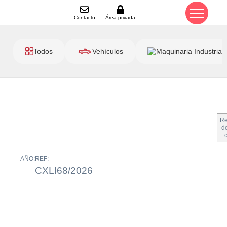
Contacto
Área privada
Todos
Vehículos
Maquinaria Industrial
Re
de
AÑO:
REF:
CXLI68/2026