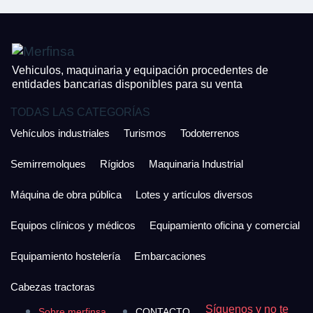
926 25 08 86
¿Cuánto es 5 + uno?
Acepto la Política de Privacidad y las Condiciones de Uso.
Antes de enviar lee las
Condiciones de Uso
y la
Política de Privacidad
, y a
Acepto la
Política de Privacidad
.
continuación confirma que estás de acuerdo con ambas.
Vehiculos, maquinaria y equipación procedentes de
entidades bancarias disponibles para su venta
TODAS LAS CATEGORÍAS
Vehículos industriales
Turismos
Todoterrenos
Semirremolques
Rígidos
Maquinaria Industrial
Máquina de obra pública
Lotes y artículos diversos
Equipos clínicos y médicos
Equipamiento oficina y comercial
Equipamiento hostelería
Embarcaciones
Cabezas tractoras
Síguenos y no te
Sobre merfinsa
CONTACTO