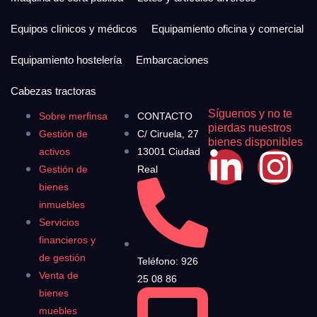
Equipos clínicos y médicos
Equipamiento oficina y comercial
Equipamiento hostelería
Embarcaciones
Cabezas tractoras
Síguenos y no te
Sobre merfinsa
CONTACTO
pierdas nuestros
Gestión de
C/ Ciruela, 27
bienes disponibles
activos
13001 Ciudad
Gestión de
Real
bienes
inmuebles
Servicios
financieros y
de gestión
Teléfono: 926
Venta de
25 08 86
bienes
muebles