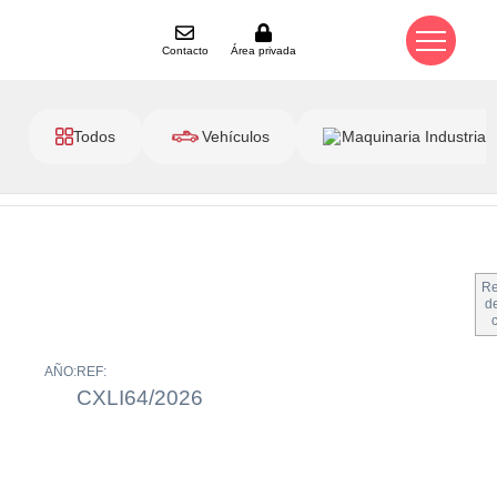
Contacto
Área privada
Todos
Vehículos
Maquinaria Industrial
Re
de
AÑO:
REF:
CXLI64/2026