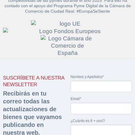
competitividad de las pymes durante el año 2025. Para ello ha
contado con el apoyo del Programa Pyme Digital de la Cámara de
Comercio de Ciudad Real. #EuropaSeSiente
Solicitar
Hacer Oferta
documentación
Razón social*
CIF/DNI Ofertante*
sobre la peritación
Nombre y Apellidos*
SUSCRÍBETE A NUESTRA
NEWSLETTER
Rellene este formulario y recibirá en su email el
Teléfono*
Email*
Recibirás en tu
Sobre Merfinsa
enlace para descargar la documentación solicitad
Email*
correo todas las
Nombre y Apellidos*
Venta de bienes muebles
actualizaciones de
Nombre y Apellidos*
bienes que vayamos
Vehículos
¿Cuánto es 6 + uno?
Email*
publicando en
Maquinaria Industrial
nuestra web.