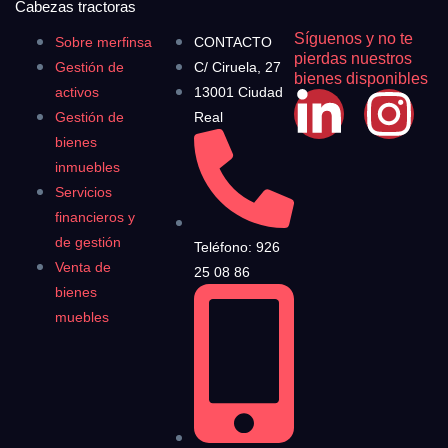
Cabezas tractoras
Síguenos y no te
Sobre merfinsa
CONTACTO
pierdas nuestros
Gestión de
C/ Ciruela, 27
bienes disponibles
activos
13001 Ciudad
Gestión de
Real
bienes
inmuebles
Servicios
financieros y
de gestión
Teléfono: 926
Venta de
25 08 86
bienes
muebles