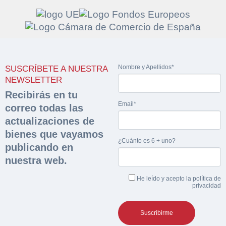
Solicitar
Hacer Oferta
Nombre y Apellidos*
SUSCRÍBETE A NUESTRA
documentación
Razón social*
CIF/DNI Ofertante*
NEWSLETTER
sobre la peritación
Recibirás en tu
Email*
correo todas las
Rellene este formulario y recibirá en su email el
Teléfono*
Email*
actualizaciones de
Sobre Merfinsa
enlace para descargar la documentación solicitad
bienes que vayamos
Nombre y Apellidos*
¿Cuánto es 6 + uno?
Venta de bienes muebles
publicando en
Nombre y Apellidos*
nuestra web.
Vehículos
Email*
He leído y acepto la
política de
Maquinaria Industrial
privacidad
Importe en €*
Equipamiento
Teléfono*