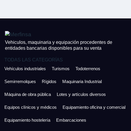
CONTACTO
¿Cuánto es 2 + uno?
926 25 08 86
¿Cuánto es 2 + uno?
Acepto la Política de Privacidad y las Condiciones de Uso.
Antes de enviar lee las
Condiciones de Uso
y la
Política de Privacidad
, y a
Acepto la
Política de Privacidad
.
continuación confirma que estás de acuerdo con ambas.
Vehiculos, maquinaria y equipación procedentes de
entidades bancarias disponibles para su venta
TODAS LAS CATEGORÍAS
Vehículos industriales
Turismos
Todoterrenos
Semirremolques
Rígidos
Maquinaria Industrial
Máquina de obra pública
Lotes y artículos diversos
Equipos clínicos y médicos
Equipamiento oficina y comercial
Equipamiento hostelería
Embarcaciones