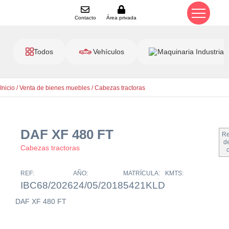
Contacto
Área privada
Todos
Vehículos
Maquinaria Industrial
Inicio
/
Venta de bienes muebles
/
Cabezas tractoras
DAF XF 480 FT
Re
de
Cabezas tractoras
REF:
AÑO:
MATRÍCULA:
KMTS:
IBC68/2026
24/05/2018
5421KLD
DAF XF 480 FT