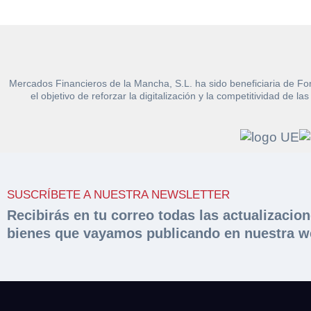
Mercados Financieros de la Mancha, S.L. ha sido beneficiaria de Fo
el objetivo de reforzar la digitalización y la competitividad d
Solicit
Hacer 
peritac
Razón social*
Rellene este formu
documentación sol
Sobre Merfinsa
Teléfono*
SUSCRÍBETE A NUESTRA NEWSLETTER
Nombre y Apellido
Recibirás en tu correo todas las actualizacio
Venta de bienes 
bienes que vayamos publicando en nuestra w
Nombre y Apellido
Email*
Vehículos
Maquinaria Industr
Teléfono*
Importe en €*
Equipamiento