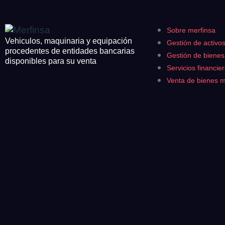
CONTACTO
¿Cuánto es 5 + u
Sobre merfinsa
¿Cuánto es 3 + u
926 25 08 86
Vehiculos, maquinaria y equipación
Gestión de activo
procedentes de entidades bancarias
Acepto la
Polí
Gestión de biene
Acepto la Política de P
disponibles para su venta
Servicios financie
Antes de enviar lee las
Co
Venta de bienes 