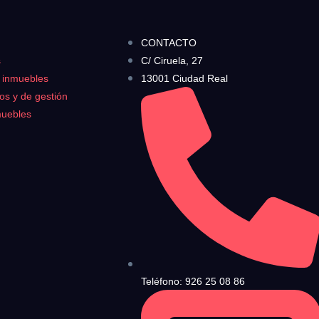
no?
CONTACTO
no?
s
C/ Ciruela, 27
tica de Privacidad
.
s inmuebles
13001 Ciudad Real
rivacidad y las Condiciones de Uso.
ros y de gestión
ndiciones de Uso
y la
Política de Privacidad
, y a continuación confirma que estás
muebles
Teléfono: 926 25 08 86