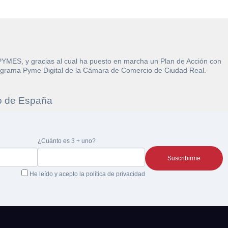
 PYMES, y gracias al cual ha puesto en marcha un Plan de Acción con
l Programa Pyme Digital de la Cámara de Comercio de Ciudad Real.
re la
 la
¿Cuánto es 3 + uno?
He leído y acepto la
política de privacidad