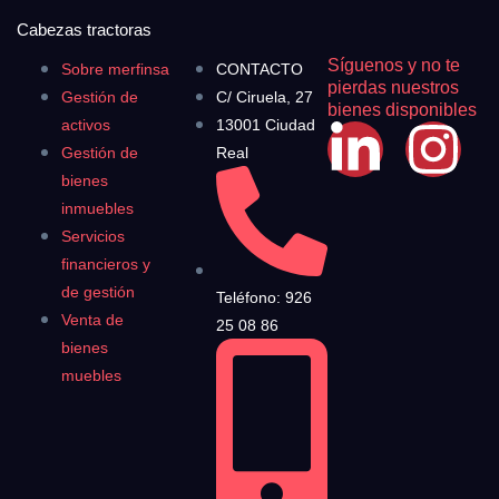
Cabezas tractoras
Síguenos y no te
Sobre merfinsa
CONTACTO
pierdas nuestros
Gestión de
C/ Ciruela, 27
bienes disponibles
activos
13001 Ciudad
Gestión de
Real
bienes
inmuebles
Servicios
financieros y
de gestión
Teléfono: 926
Venta de
25 08 86
bienes
muebles