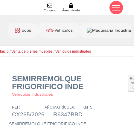
Contacto
Área privada
Todos
Vehículos
Maquinaria Industrial
Inicio
/
Venta de bienes muebles
/
Vehículos industriales
SEMIRREMOLQUE
Re
de
FRIGORIFICO INDE
Vehículos industriales
REF:
AÑO:
MATRÍCULA:
KMTS:
CX265/2026
R6347BBD
SEMIRREMOLQUE FRIGORIFICO INDE