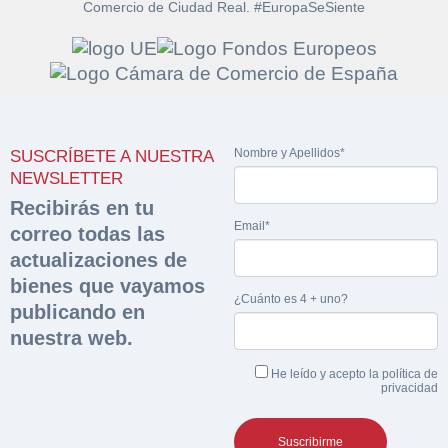
Comercio de Ciudad Real. #EuropaSeSiente
Solicitar
Hacer Oferta
documentación
Nombre y Apellidos*
SUSCRÍBETE A NUESTRA
Razón social*
CIF/DNI Ofertante*
NEWSLETTER
sobre la peritación
Recibirás en tu
Email*
correo todas las
Rellene este formulario y recibirá en su email el
Teléfono*
Email*
Sobre Merfinsa
actualizaciones de
enlace para descargar la documentación solicitad
Nombre y Apellidos*
bienes que vayamos
Venta de bienes muebles
¿Cuánto es 4 + uno?
publicando en
Nombre y Apellidos*
nuestra web.
Vehículos
Email*
He leído y acepto la
política de
Maquinaria Industrial
privacidad
Importe en €*
Equipamiento
Teléfono*