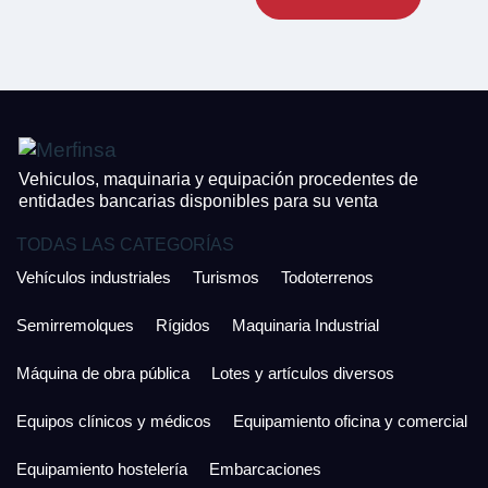
CONTACTO
¿Cuánto es 3 + uno?
926 25 08 86
¿Cuánto es 6 + uno?
Acepto la Política de Privacidad y las Condiciones de Uso.
Antes de enviar lee las
Condiciones de Uso
y la
Política de Privacidad
, y a
Acepto la
Política de Privacidad
.
continuación confirma que estás de acuerdo con ambas.
Vehiculos, maquinaria y equipación procedentes de
entidades bancarias disponibles para su venta
TODAS LAS CATEGORÍAS
Vehículos industriales
Turismos
Todoterrenos
Semirremolques
Rígidos
Maquinaria Industrial
Máquina de obra pública
Lotes y artículos diversos
Equipos clínicos y médicos
Equipamiento oficina y comercial
Equipamiento hostelería
Embarcaciones