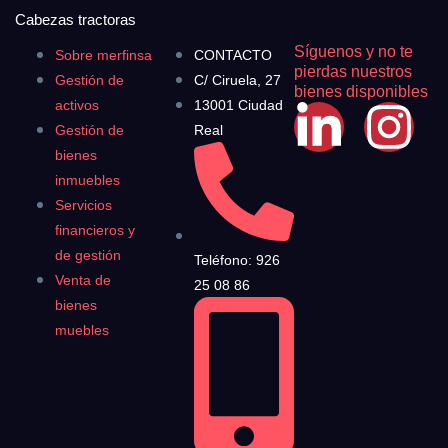
Cabezas tractoras
Síguenos y no te
Sobre merfinsa
CONTACTO
pierdas nuestros
Gestión de
C/ Ciruela, 27
bienes disponibles
activos
13001 Ciudad
Gestión de
Real
bienes
inmuebles
Servicios
financieros y
de gestión
Teléfono: 926
Venta de
25 08 86
bienes
muebles