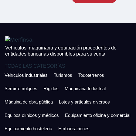
CONTACTO
¿Cuánto es 4 + uno?
926 25 08 86
¿Cuánto es 6 + uno?
Acepto la Política de Privacidad y las Condiciones de Uso.
Antes de enviar lee las
Condiciones de Uso
y la
Política de Privacidad
, y a
Acepto la
Política de Privacidad
.
continuación confirma que estás de acuerdo con ambas.
Vehiculos, maquinaria y equipación procedentes de
entidades bancarias disponibles para su venta
TODAS LAS CATEGORÍAS
Vehículos industriales
Turismos
Todoterrenos
Semirremolques
Rígidos
Maquinaria Industrial
Máquina de obra pública
Lotes y artículos diversos
Equipos clínicos y médicos
Equipamiento oficina y comercial
Equipamiento hostelería
Embarcaciones