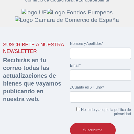
Solicitar
Hacer Oferta
documentación
Nombre y Apellidos*
SUSCRÍBETE A NUESTRA
Razón social*
CIF/DNI Ofertante*
NEWSLETTER
sobre la peritación
Recibirás en tu
Email*
correo todas las
Rellene este formulario y recibirá en su email el
Teléfono*
Email*
Sobre Merfinsa
actualizaciones de
enlace para descargar la documentación solicitad
Nombre y Apellidos*
bienes que vayamos
Venta de bienes muebles
¿Cuánto es 6 + uno?
publicando en
Nombre y Apellidos*
nuestra web.
Vehículos
Email*
He leído y acepto la
política de
Maquinaria Industrial
privacidad
Importe en €*
Equipamiento
Teléfono*